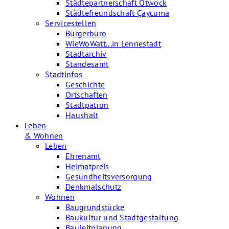
Städtepartnerschaft Otwock
Städtefreundschaft Çaycuma
Servicestellen
Bürgerbüro
WieWoWatt...in Lennestadt
Stadtarchiv
Standesamt
Stadtinfos
Geschichte
Ortschaften
Stadtpatron
Haushalt
Leben
& Wohnen
Leben
Ehrenamt
Heimatpreis
Gesundheitsversorgung
Denkmalschutz
Wohnen
Baugrundstücke
Baukultur und Stadtgestaltung
Bauleitplanung