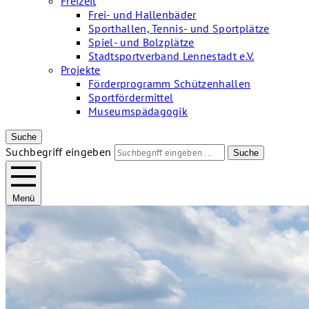
Freizeit
Frei- und Hallenbäder
Sporthallen, Tennis- und Sportplätze
Spiel- und Bolzplätze
Stadtsportverband Lennestadt e.V.
Projekte
Förderprogramm Schützenhallen
Sportfördermittel
Museumspädagogik
Suche
Suchbegriff eingeben
Suche
Menü