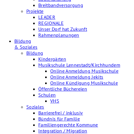
Breitbandversorgung
Projekte
LEADER
REGIONALE
Unser Dorf hat Zukunft
Rahmenplanungen
Bildung
& Soziales
Bildung
Kindergärten
Musikschule Lennestadt/Kirchhundem
Online Anmeldung Musikschule
Online Anmeldung Jekits
Online Kündigung Musikschule
Öffentliche Büchereien
Schulen
VHS
Soziales
Barrierefrei / inklusiv
Bündnis für Familie
Familiengerechte Kommune
Integration / Migration