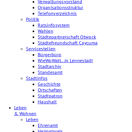
Verwaltungsvorstand
Organisationsstruktur
Telefonverzeichnis
Politik
Ratsinfosystem
Wahlen
Städtepartnerschaft Otwock
Städtefreundschaft Çaycuma
Servicestellen
Bürgerbüro
WieWoWatt...in Lennestadt
Stadtarchiv
Standesamt
Stadtinfos
Geschichte
Ortschaften
Stadtpatron
Haushalt
Leben
& Wohnen
Leben
Ehrenamt
Heimatpreis