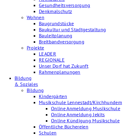
Gesundheitsversorgung
Denkmalschutz
Wohnen
Baugrundstücke
Baukultur und Stadtgestaltung
Bauleitplanung
Breitbandversorgung
Projekte
LEADER
REGIONALE
Unser Dorf hat Zukunft
Rahmenplanungen
Bildung
& Soziales
Bildung
Kindergärten
Musikschule Lennestadt/Kirchhundem
Online Anmeldung Musikschule
Online Anmeldung Jekits
Online Kündigung Musikschule
Öffentliche Büchereien
Schulen