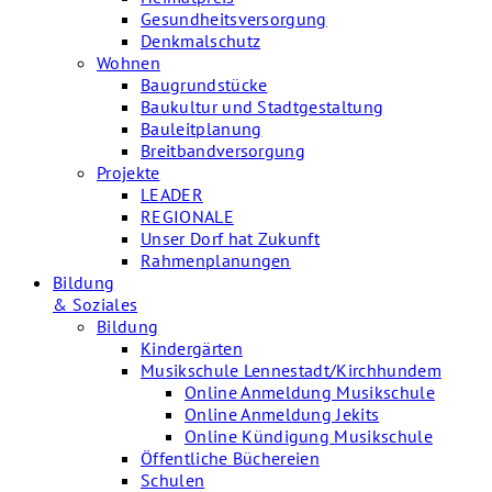
Gesundheitsversorgung
Denkmalschutz
Wohnen
Baugrundstücke
Baukultur und Stadtgestaltung
Bauleitplanung
Breitbandversorgung
Projekte
LEADER
REGIONALE
Unser Dorf hat Zukunft
Rahmenplanungen
Bildung
& Soziales
Bildung
Kindergärten
Musikschule Lennestadt/Kirchhundem
Online Anmeldung Musikschule
Online Anmeldung Jekits
Online Kündigung Musikschule
Öffentliche Büchereien
Schulen