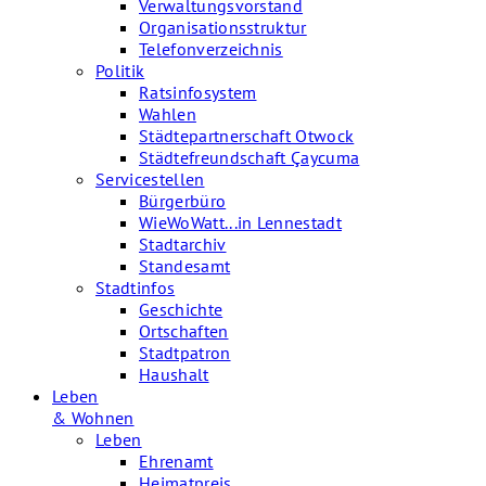
Verwaltungsvorstand
Organisationsstruktur
Telefonverzeichnis
Politik
Ratsinfosystem
Wahlen
Städtepartnerschaft Otwock
Städtefreundschaft Çaycuma
Servicestellen
Bürgerbüro
WieWoWatt...in Lennestadt
Stadtarchiv
Standesamt
Stadtinfos
Geschichte
Ortschaften
Stadtpatron
Haushalt
Leben
& Wohnen
Leben
Ehrenamt
Heimatpreis