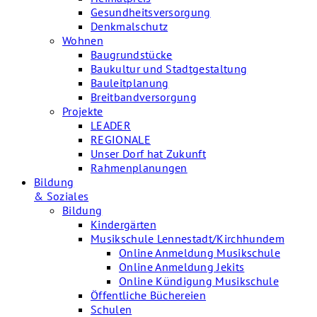
Gesundheitsversorgung
Denkmalschutz
Wohnen
Baugrundstücke
Baukultur und Stadtgestaltung
Bauleitplanung
Breitbandversorgung
Projekte
LEADER
REGIONALE
Unser Dorf hat Zukunft
Rahmenplanungen
Bildung
& Soziales
Bildung
Kindergärten
Musikschule Lennestadt/Kirchhundem
Online Anmeldung Musikschule
Online Anmeldung Jekits
Online Kündigung Musikschule
Öffentliche Büchereien
Schulen