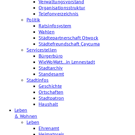
Verwaltungsvorstand
Organisationsstruktur
Telefonverzeichnis
Politik
Ratsinfosystem
Wahlen
Städtepartnerschaft Otwock
Städtefreundschaft Çaycuma
Servicestellen
Bürgerbüro
WieWoWatt...in Lennestadt
Stadtarchiv
Standesamt
Stadtinfos
Geschichte
Ortschaften
Stadtpatron
Haushalt
Leben
& Wohnen
Leben
Ehrenamt
Heimatpreis