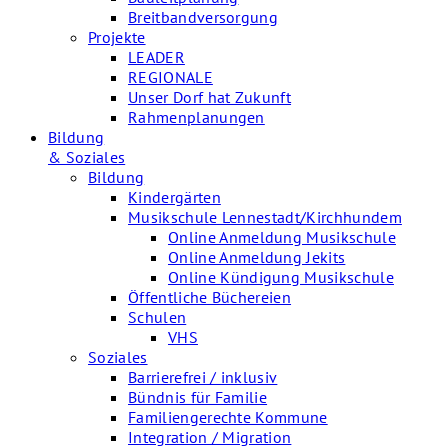
Breitbandversorgung
Projekte
LEADER
REGIONALE
Unser Dorf hat Zukunft
Rahmenplanungen
Bildung
& Soziales
Bildung
Kindergärten
Musikschule Lennestadt/Kirchhundem
Online Anmeldung Musikschule
Online Anmeldung Jekits
Online Kündigung Musikschule
Öffentliche Büchereien
Schulen
VHS
Soziales
Barrierefrei / inklusiv
Bündnis für Familie
Familiengerechte Kommune
Integration / Migration