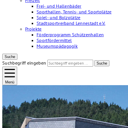
Freizeit
Frei- und Hallenbäder
Sporthallen, Tennis- und Sportplätze
Spiel- und Bolzplätze
Stadtsportverband Lennestadt e.V.
Projekte
Förderprogramm Schützenhallen
Sportfördermittel
Museumspädagogik
Suche
Suchbegriff eingeben
Suche
Menü