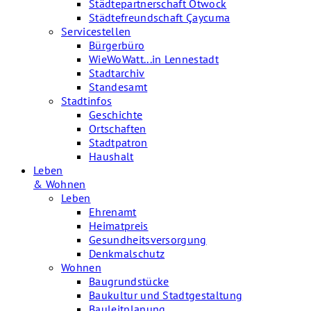
Städtepartnerschaft Otwock
Städtefreundschaft Çaycuma
Servicestellen
Bürgerbüro
WieWoWatt...in Lennestadt
Stadtarchiv
Standesamt
Stadtinfos
Geschichte
Ortschaften
Stadtpatron
Haushalt
Leben
& Wohnen
Leben
Ehrenamt
Heimatpreis
Gesundheitsversorgung
Denkmalschutz
Wohnen
Baugrundstücke
Baukultur und Stadtgestaltung
Bauleitplanung